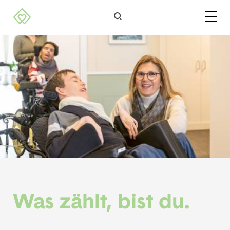
Bitte
beachten
Sie,
dass
diese
Seite
ein
Zugänglichkeitssystem
verwendet.
Was zählt, bist du.