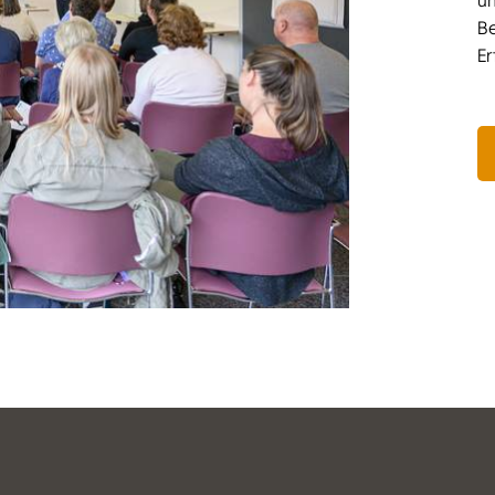
u
B
Er