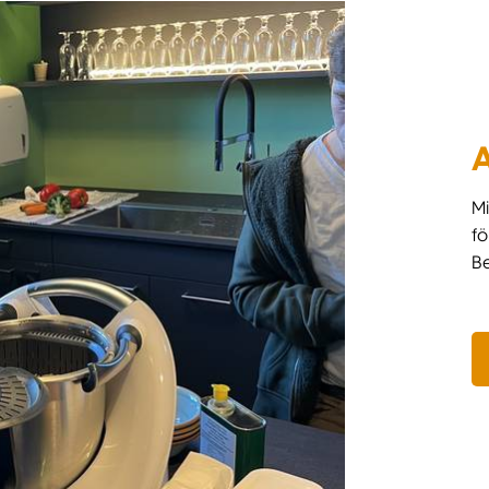
A
Mi
fö
B