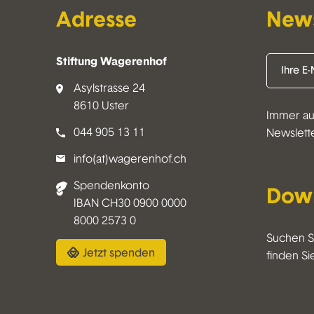
Adresse
News
Stiftung Wagerenhof
Asylstrasse 24
8610 Uster
Immer au
044 905 13 11
Newslett
info(at)wagerenhof.ch
Spendenkonto
Dow
IBAN CH30 0900 0000
8000 2573 0
Suchen S
Jetzt spenden
finden Sie