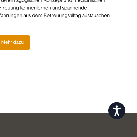
nserem agogischen Konzept und medizinischen
etreuung kennenlernen und spannende
fahrungen aus dem Betreuungsalltag austauschen.
Mehr dazu
Zug&auml;nglichkeit