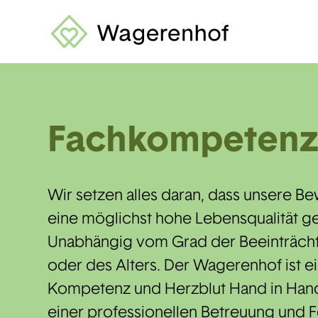
Bitte
beachten
Sie,
dass
diese
Seite
ein
Fachkompeten
Zugänglichkeitssystem
verwendet.
drücken
Sie
Wir setzen alles daran, dass unsere
Control-
eine möglichst hohe Lebensqualität g
F10,
um
Unabhängig vom Grad der Beeinträcht
zum
oder des Alters. Der Wagerenhof ist ei
Zugänglichkeitsmenü
Kompetenz und Herzblut Hand in Hand
zu
gelangen.
einer professionellen Betreuung und 