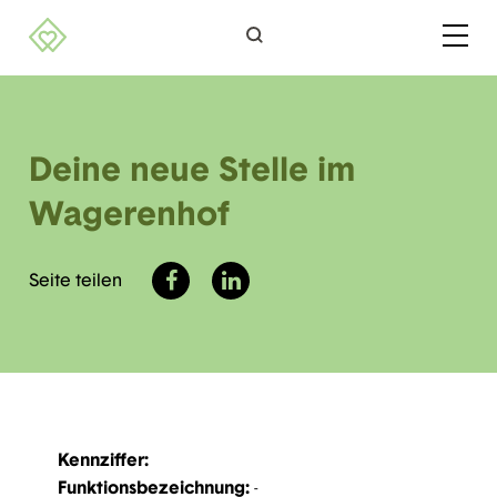
Bitte
beachten
Sie,
dass
diese
Seite
Deine neue Stelle im
ein
Wagerenhof
Zugänglichkeitssystem
verwendet.
Seite teilen
Kennziffer:
Funktionsbezeichnung:
-