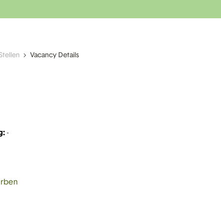
Stellen
Vacancy Details
g:
-
erben