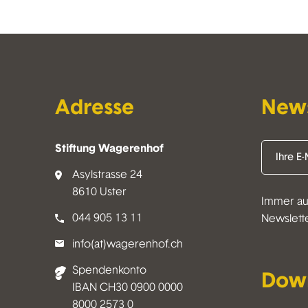
Adresse
News
Stiftung Wagerenhof
Asylstrasse 24
8610 Uster
Immer au
044 905 13 11
Newslett
info(at)wagerenhof.ch
Spendenkonto
Dow
IBAN CH30 0900 0000
8000 2573 0